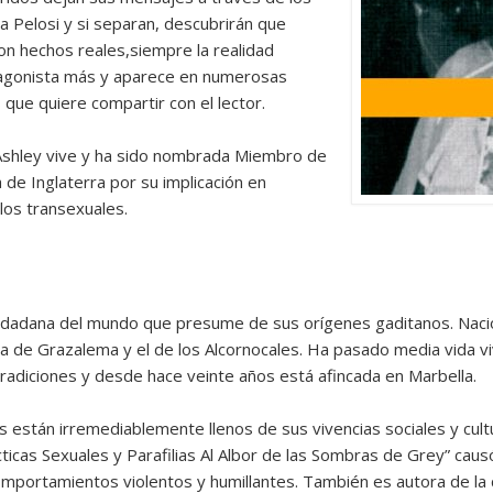
a Pelosi y si separan, descubrirán que
on hechos reales,siempre la realidad
otagonista más y aparece en numerosas
que quiere compartir con el lector.
l Ashley vive y ha sido nombrada Miembro de
a de Inglaterra por su implicación en
los transexuales.
udadana del mundo que presume de sus orígenes gaditanos. Nació 
rra de Grazalema y el de los Alcornocales. Ha pasado media vida 
tradiciones y desde hace veinte años está afincada en Marbella.
os están irremediablemente llenos de sus vivencias sociales y cultu
cticas Sexuales y Parafilias Al Albor de las Sombras de Grey” ca
omportamientos violentos y humillantes. También es autora de la c