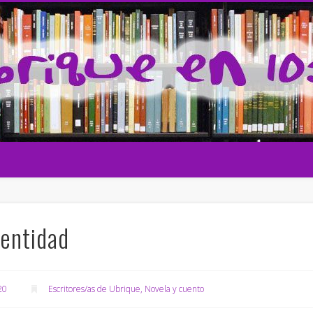
 la cultura
dentidad
20
Escritores/as de Ubrique
,
Novela y cuento