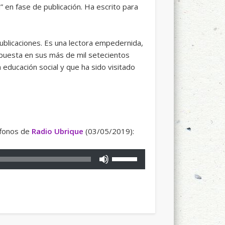
” en fase de publicación. Ha escrito para
ublicaciones. Es una lectora empedernida,
 expuesta en sus más de mil setecientos
a educación social y que ha sido visitado
ófonos de
Radio Ubrique
(03/05/2019):
Utiliza
las
teclas
de
flecha
arriba/abajo