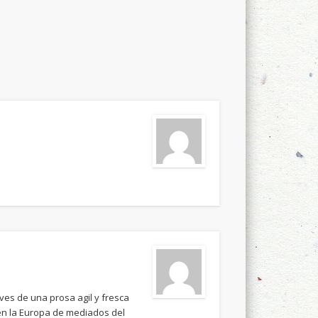
para
aumentar
o
disminuir
el
volumen.
aves de una prosa agil y fresca
en la Europa de mediados del