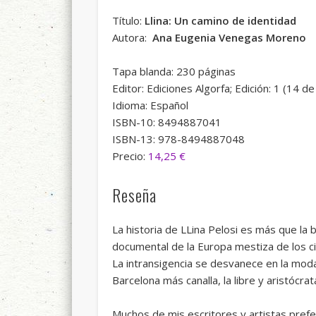
Título:
Llina: Un camino de identidad
Autora:
Ana Eugenia Venegas Moreno
Tapa blanda: 230 páginas
Editor: Ediciones Algorfa; Edición: 1 (14 d
Idioma: Español
ISBN-10: 8494887041
ISBN-13: 978-8494887048
Precio:
14,25 €
Reseña
La historia de LLina Pelosi es más que la
documental de la Europa mestiza de los ci
La intransigencia se desvanece en la moda 
Barcelona más canalla, la libre y aristócr
Muchos de mis escritores y artistas pref