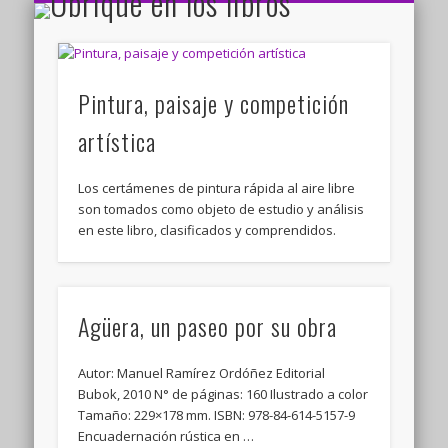
Ubrique en los libros
CONTACTO
INICIO
Pintura, paisaje y competición
artística
Los certámenes de pintura rápida al aire libre
son tomados como objeto de estudio y análisis
en este libro, clasificados y comprendidos.
Agüera, un paseo por su obra
Autor: Manuel Ramírez Ordóñez Editorial
Bubok, 2010 N° de páginas: 160 Ilustrado a color
Tamaño: 229×178 mm. ISBN: 978-84-614-5157-9
Encuadernación rústica en …