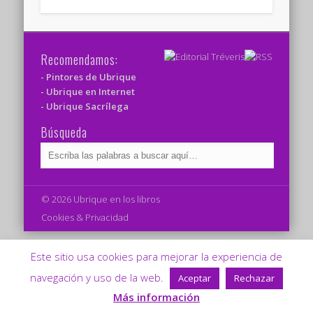
Recomendamos:
- Pintores de Ubrique
- Ubrique en Internet
- Ubrique Sacrílega
Búsqueda
© 2026 Ubrique en los libros
Cookies & Privacidad
Este sitio usa cookies para mejorar la experiencia de
navegación y uso de la web.
Aceptar
Rechazar
Más información