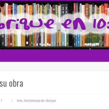
 la cultura
su obra
11
Arte
,
Escritores/as de Ubrique