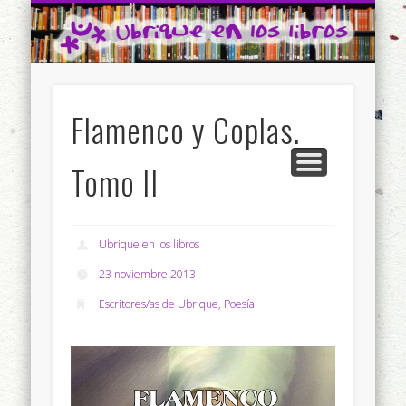
CONTACTO
INICIO
Ubrique en los libros
Flamenco y Coplas.
Tomo II
Ubrique en los libros
23 noviembre 2013
Escritores/as de Ubrique
,
Poesía