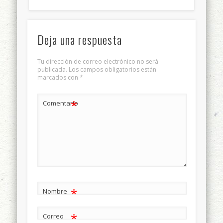
Deja una respuesta
Tu dirección de correo electrónico no será
publicada.
Los campos obligatorios están
marcados con
*
*
Comentario
*
Nombre
*
Correo